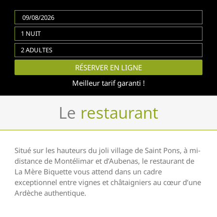
1 NUIT
2 ADULTES
RÉSERVER EN LIGNE
Meilleur tarif garanti !
Le
restaurant
Situé sur les hauteurs du joli village de Saint Pons, à mi-
distance de Montélimar et d’Aubenas, le restaurant de
La Mère Biquette vous attend dans un cadre
exceptionnel entre vignes et châtaigniers au cœur d’une
Ardèche authentique.